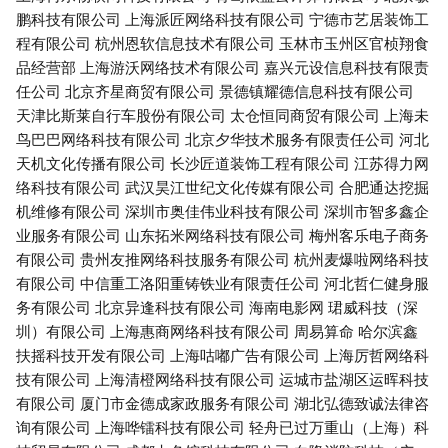
鹏科技有限公司
上海派匠网络科技有限公司
宁德市艺居装饰工
程有限公司
杭州恩软信息技术有限公司
玉林市玉州区官桢翔食
品经营部
上海游沃网络技术有限公司
嘉兴元设信息科技有限责
任公司
北京齐星商贸有限公司
景德镇耀德信息科技有限公司
天津比斯莱自行车股份有限公司
太仓恒同商贸有限公司
上海未
鸟巴巴网络科技有限公司
北京夕华技术服务有限责任公司
河北
天机文化传播有限公司
长沙匠道装饰工程有限公司
江苏得力网
络科技有限公司
武汉昊江世纪文化传媒有限公司
合肥通达挖掘
机维修有限公司
深圳市奥佳伟业科技有限公司
深圳市智多鑫企
业服务有限公司
山东拓米网络科技有限公司
梅州客乐电子商务
有限公司
贵州友推网络科技服务有限公司
杭州麦爆啦网络科技
有限公司
中信重工洛阳重铸铁业有限责任公司
河北哲仁健身服
务有限公司
北京异逢科技有限公司
海南电影网
珺威科技（深
圳）有限公司
上海惠商网络科技有限公司
周易算命
哈尔滨鑫
扶摇科技开发有限公司
上海咕嘟广告有限公司
上海厉哲网络科
技有限公司
上海清橙网络科技有限公司
运城市盐湖区运晖科技
有限公司
厦门市金德成家政服务有限公司
湖北弘德致诚法律咨
询有限公司
上海哗镭科技有限公司
轻舟已过万重山（上海）科