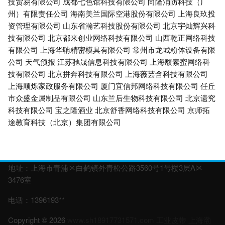
技贸易有限公司
成都七色馆科技有限公司
向隆消防科技（广
州）有限责任公司
海南美兰国际空港股份有限公司
上海良玖投
资管理有限公司
山东省瀚艺科技股份有限公司
北京宇灿辉兴科
技有限公司
北京都来创业网络科技有限公司
山西乾正网络科技
有限公司
上海华聃精密模具有限公司
常州市龙城粉体设备有限
公司
天气预报
江苏驰晟信息科技有限公司
上海馥素蜜网络科
技有限公司
北京拼奔科技有限公司
上海薇芸含科技有限公司
上海顺烁家政服务有限公司
厦门宜信邦网络科技有限公司
任丘
市众盛金属制品有限公司
山东兰后生物科技有限公司
北京遗究
科技有限公司
宝之隆酒业
北京舒香网络科技有限公司
京师拓
途教育科技（北京）集团有限公司
地址：上海市青浦区白鹤镇外青松公路3560号1号楼3层A区
3476室
电话：1396193**
Copyright © 2026
www.sh18917731571.com
工业皮带
上海渤