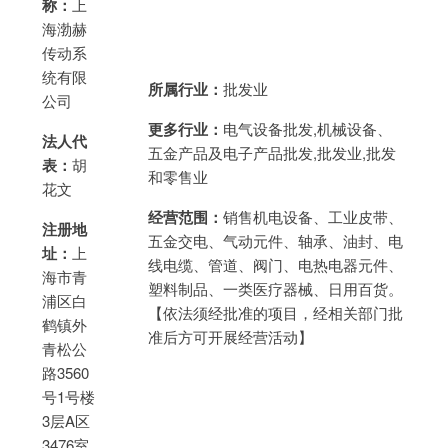
称：
上
海渤赫
传动系
统有限
所属行业：
批发业
公司
更多行业：
电气设备批发,机械设备、
法人代
五金产品及电子产品批发,批发业,批发
表：
胡
和零售业
花文
经营范围：
销售机电设备、工业皮带、
注册地
五金交电、气动元件、轴承、油封、电
址：
上
线电缆、管道、阀门、电热电器元件、
海市青
塑料制品、一类医疗器械、日用百货。
浦区白
【依法须经批准的项目，经相关部门批
鹤镇外
准后方可开展经营活动】
青松公
路3560
号1号楼
3层A区
3476室